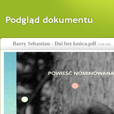
Barry Sebastian - Dni bez końca.pdf
(
1398 KB
)